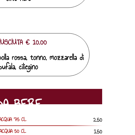
USCIUTA € 10.00
ipolla rossa, tonno, mozzarella di
bufala, ciliegino
DA BERE
2.50
ACQUA 75 CL
1.50
ACQUA 50 CL