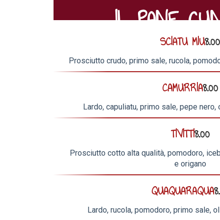
IL PANE CU
SCIATU MIU
8.00
Prosciutto crudo, primo sale, rucola, pomodo
CAMURRIA
8.00
Lardo, capuliatu, primo sale, pepe nero, 
TIVITTI
8.00
Prosciutto cotto alta qualità, pomodoro, iceb
e origano
QUAQUARAQUA
8
Lardo, rucola, pomodoro, primo sale, ol