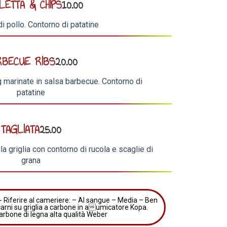
LETTA & CHIPS
10.00
di pollo. Contorno di patatine
RBECUE RIBS
20.00
 marinate in salsa barbecue. Contorno di
patatine
TAGLIATA
25.00
la griglia con contorno di rucola e scaglie di
grana
a - Riferire al cameriere: – Al sangue – Media – Ben
carni su griglia a carbone in aumicatore Kopa.
arbone di legna alta qualità Weber