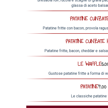
Bresaola IGP, rucola e scaglie di grana pa
glassa di aceto bals
PATATINE CUNZAT
Patatine fritte con bacon, provola rag
PATATINE CUNZATE 
Patatine fritte, bacon, cheddar e sal
LE WAFFLE
5.0
Gustose patatine fritte a forma di 
PATATINE
4.00
Le classiche patatine f