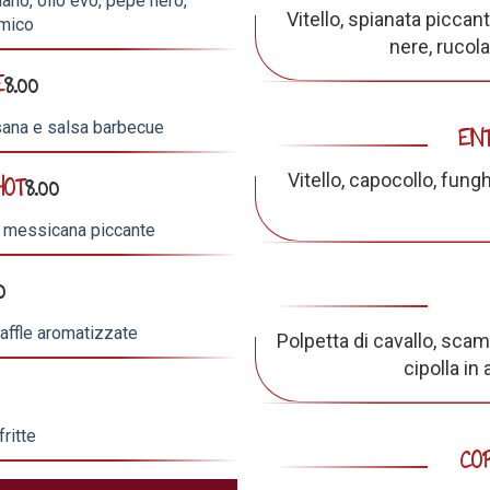
dano, olio evo, pepe nero,
Vitello, spianata piccant
amico
nere, rucol
E
8.00
usana e salsa barbecue
EN
Vitello, capocollo, fung
HOT
8.00
sa messicana piccante
0
waffle aromatizzate
Polpetta di cavallo, scam
cipolla in
ritte
CO