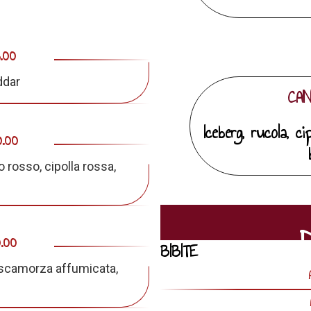
.00
ddar
CAN
Iceberg, rucola, c
0.00
o rosso, cipolla rossa,
.00
BIBITE
 scamorza affumicata,