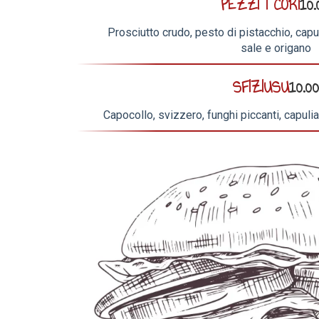
PEZZI I CORI
10.
Prosciutto crudo, pesto di pistacchio, capul
sale e origano
SFIZIUSU
10.00
Capocollo, svizzero, funghi piccanti, capulia