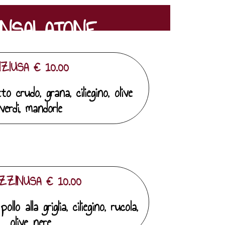
INSALATONE
IZIUSA € 10.00
to crudo, grana, ciliegino, olive
verdi, mandorle
IZZINUSA € 10.00
llo alla griglia, ciliegino, rucola,
olive nere