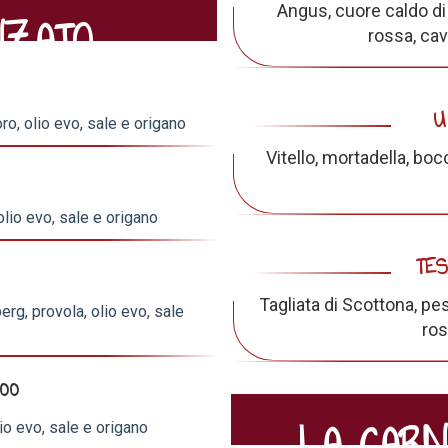
Angus, cuore caldo di 
NZATO
rossa, ca
U
ro, olio evo, sale e origano
Vitello, mortadella, boc
olio evo, sale e origano
TES
Tagliata di Scottona, pest
erg, provola, olio evo, sale
ros
.00
LA CARN
io evo, sale e origano