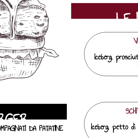
LE 
V
Iceberg, prosciut
SCH
URGER
Iceberg, petto di po
MPAGNATI DA PATATINE