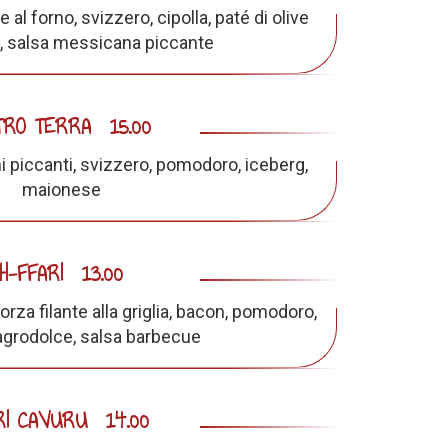
e al forno, svizzero, cipolla, paté di olive
a, salsa messicana piccante
TRO TERRA
15.00
hi piccanti, svizzero, pomodoro, iceberg,
maionese
H-FFARI
13.00
orza filante alla griglia, bacon, pomodoro,
 agrodolce, salsa barbecue
RI CAVURU
14.00