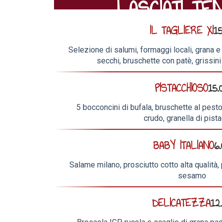
LASCIATI TE
IL TAGLIERE XI
15
Selezione di salumi, formaggi locali, grana e
secchi, bruschette con patè, grissin
PISTACCHIOSO
15.
5 bocconcini di bufala, bruschette al pesto
crudo, granella di pist
BABY ITALIANO
6
Salame milano, prosciutto cotto alta qualità,
sesamo
DELICATEZZA
12