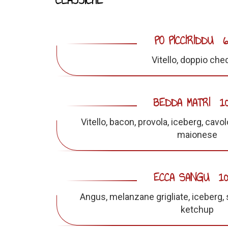
PO PICCIRIDDU
6
Vitello, doppio che
BEDDA MATRI
1
Vitello, bacon, provola, iceberg, cavol
maionese
ECCA SANGU
10
Angus, melanzane grigliate, iceberg,
ketchup