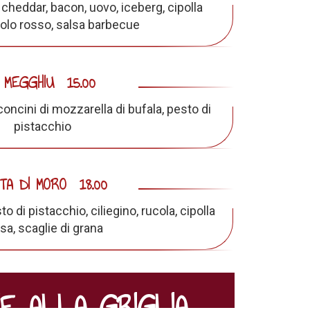
cheddar, bacon, uovo, iceberg, cipolla
volo rosso, salsa barbecue
 MEGGHIU
15.00
concini di mozzarella di bufala, pesto di
pistacchio
TA DI MORO
18.00
o di pistacchio, ciliegino, rucola, cipolla
sa, scaglie di grana
E ALLA GRIGLIA