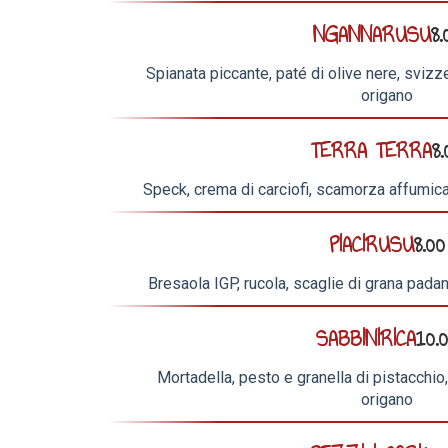
NGANNARUSU
8.
Spianata piccante, paté di olive nere, svizze
origano
TERRA TERRA
8.
Speck, crema di carciofi, scamorza affumicat
PIACIRUSU
8.00
Bresaola IGP, rucola, scaglie di grana padan
SABBINIRICA
10.
Mortadella, pesto e granella di pistacchio,
origano