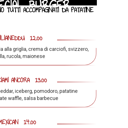
ECIAL BURGER
O TUTTI ACCOMPAGNATI DA PATATINE
CILIANEDDU
12.00
 alla griglia, crema di carciofi, svizzero,
lla, rucola, maionese
IAMI ANCORA
13.00
cheddar, iceberg, pomodoro, patatine
te waffle, salsa barbecue
MEXICAN
14.00