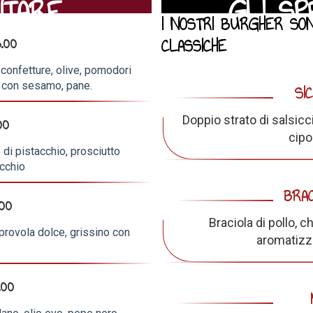
NTARE
GLI SP
I NOSTRI BURGHER SON
.00
CLASSICHE
 confetture, olive, pomodori
i con sesamo, pane.
SI
00
Doppio strato di salsiccia
cipo
 di pistacchio, prosciutto
acchio
BRAC
.00
Braciola di pollo, 
 provola dolce, grissino con
aromatizza
.00