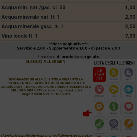
Acqua min. nat./gas. cl. 50
1,00
Acqua minerale nat. lt. 1
2,00
Acqua minerale gass. lt. 1
2,50
Vino locale lt. 1
7,00
**Note aggiuntive:**
Servizio € 2,00 - Supplemento € 1,00 - di pesce € 2,00
* trattasi di prodotto surgelato
ELENCO ALLERGENI
INFORMAZIONE ALLA CLIENTELA INERENTE LA
PRESENZA NEGLI ALIMENTI DEGLI INGREDIENTI O
COADIUVANTI TECNOLOGICI CONSIDERATI ALLERGENI O
DEI LORO DERIVATI, così come previsto dal
Regolamento CE n. 1169/2011
si avvisa la gentile clientela che, negli alimenti preparati e