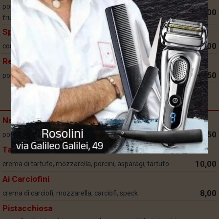
pomodoro, mozzarella, vongole*, cozze*, gamberetti*,
13,00
frutti di mare*
Spada
10,00
concassè, mozzarella, spada*, prezzemolo
Reale
10,50
pomodoro, mozzarella, asparagi*, gamberi*, speck
Pizze Speciali E Novità
Nero di Seppia
10,50
pomodoro, mozzarella, nero di seppia, seppia*
Tartufosa
10,00
crema di tartufo, mozzarella, porcini, asparagi, tartufo
Ai Carciofini
8,00
crema di carciofi, mozzarella, carciofi, speck
Pistacchiosa