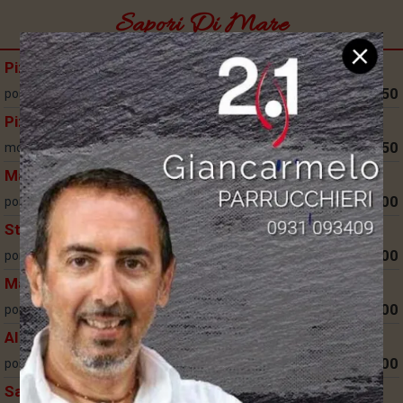
Sapori Di Mare
Pizza al Tonno
7,50
pomodoro, mozzarella, tonno, cipolla
Pizza al Salmone
9,50
mozzarella, crema di salmone, salmone
Marinara
12,00
pomodoro, mozzarella, polipo*, calamari*, gamberi*
Stella Marina
10,00
pomodoro, mozzarella, gamberetti*, prezzemolo, olio
Mare e Monti
10,00
pomodoro, mozzarella, melanzane fritte, salmone, cipolla
Al Papiro
11,00
pomodoro, mozzarella, gamberi*, spada affumicato, gratin
Sapori di Mare