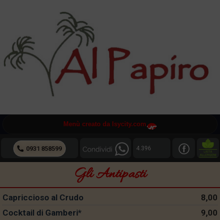
Menù creato da Isycity.com
4.396
0931 858599
Gli Antipasti
Capriccioso al Crudo
8,00
Cocktail di Gamberi*
9,00