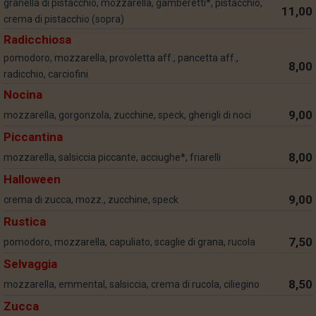
granella di pistacchio, mozzarella, gamberetti*, pistacchio,
11,00
crema di pistacchio (sopra)
Radicchiosa
pomodoro, mozzarella, provoletta aff., pancetta aff.,
8,00
radicchio, carciofini
Nocina
9,00
mozzarella, gorgonzola, zucchine, speck, gherigli di noci
Piccantina
8,00
mozzarella, salsiccia piccante, acciughe*, friarelli
Halloween
9,00
crema di zucca, mozz., zucchine, speck
Rustica
7,50
pomodoro, mozzarella, capuliato, scaglie di grana, rucola
Selvaggia
8,50
mozzarella, emmental, salsiccia, crema di rucola, ciliegino
Zucca