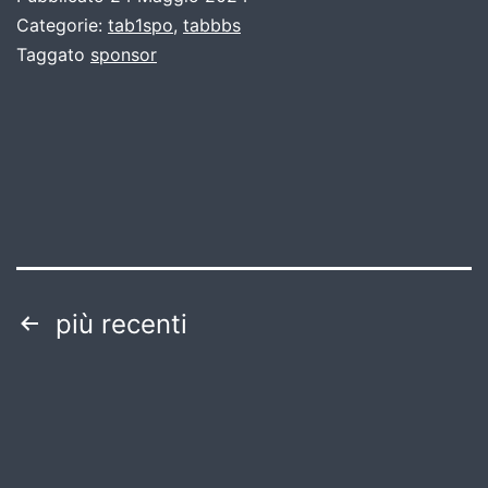
Categorie:
tab1spo
,
tabbbs
Taggato
sponsor
Paginazione
più recenti
degli
articoli