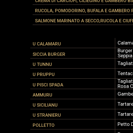
CREMA DI CARCIOFI, CILIEGINO E GAMBERO B
RUCOLA, POMODORINO, BUFALA E GAMBERO 
SALMONE MARINATO A SECCO,RUCOLA E CIUFF
Calamar
U CALAMARU
Burger
SICCIA BURGER
Seppia
Taglia
U TUNNU
Tentac
U PRUPPU
Taglia
U PISCI SPADA
Rosa C
Gamber
AMMURU
Tartar
U SICILIANU
Tartar
U STRANIERU
Petto 
POLLETTO