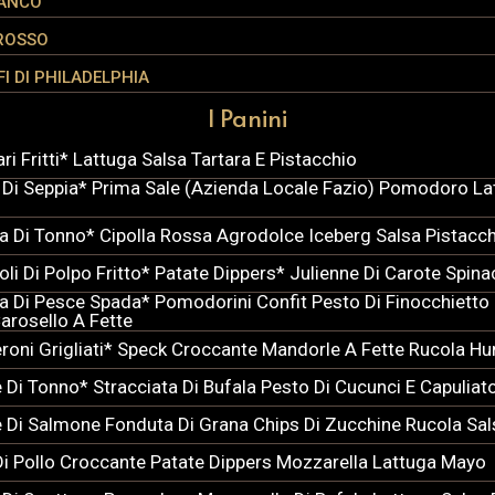
IANCO
ROSSO
I DI PHILADELPHIA
I Panini
i Fritti* Lattuga Salsa Tartara E Pistacchio
 Di Seppia* Prima Sale (Azienda Locale Fazio) Pomodoro La
ta Di Tonno* Cipolla Rossa Agrodolce Iceberg Salsa Pistacc
oli Di Polpo Fritto* Patate Dippers* Julienne Di Carote Spin
ta Di Pesce Spada* Pomodorini Confit Pesto Di Finocchietto U
arosello A Fette
oni Grigliati* Speck Croccante Mandorle A Fette Rucola H
e Di Tonno* Stracciata Di Bufala Pesto Di Cucunci E Capuliat
e Di Salmone Fonduta Di Grana Chips Di Zucchine Rucola Sa
Di Pollo Croccante Patate Dippers Mozzarella Lattuga Mayo