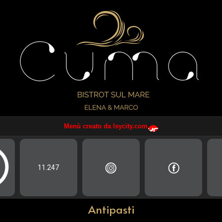
Menù creato da Isycity.com
11.247
Antipasti