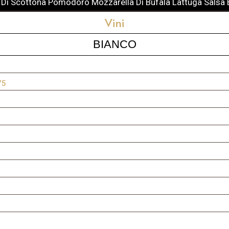
 Di Scottona Pomodoro Mozzarella Di Bufala Lattuga Salsa
Vini
BIANCO
75