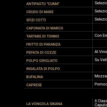
Selezio
ANTIPASTO "CUMA"
Selezi
CRUDO DI MARE
Selezio
SFIZI COTTI
CAPONATA DI MARCO
Con Em
TARTARE DI TONNO
FRITTO DI PARANZA
Al Vin
PEPATA DI COZZE
Su Vel
POLPO GRIGLIATO
INSALATA DI POLPO
Mozzar
BUFALINA
Pomodo
CAPRESE
Il Cla
LA VONGOLA SIKANA
Capulia