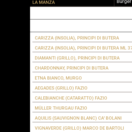
Burger
LA MANZA
CARIZZA (INSOLIA), PRINCIPI DI BUTERA
CARIZZA (INSOLIA), PRINCIPI DI BUTERA ML 3
DIAMANTI (GRILLO), PRINCIPI DI BUTERA
CHARDONNAY, PRINCIPI DI BUTERA
ETNA BIANCO, MURGO
AEGADES (GRILLO) FAZIO
CALEBIANCHE (CATARATTO) FAZIO
MÜLLER THURGAU FAZIO
AQUILIS (SAUVIGNON BLANC) CA' BOLANI
VIGNAVERDE (GRILLO) MARCO DE BARTOLI