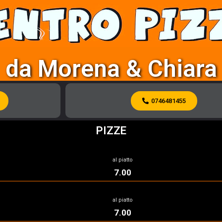
da Morena & Chiara
0746481455
PIZZE
al piatto
7.00
al piatto
7.00