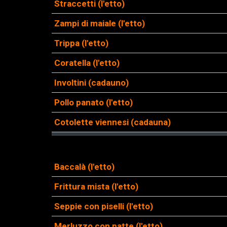
Straccetti (l'etto)
Zampi di maiale (l'etto)
Trippa (l'etto)
Coratella (l'etto)
Involtini (cadauno)
Pollo panato (l'etto)
Cotolette viennesi (cadauna)
Baccalà (l'etto)
Frittura mista (l'etto)
Seppie con piselli (l'etto)
Merluzzo con patte (l'etto)