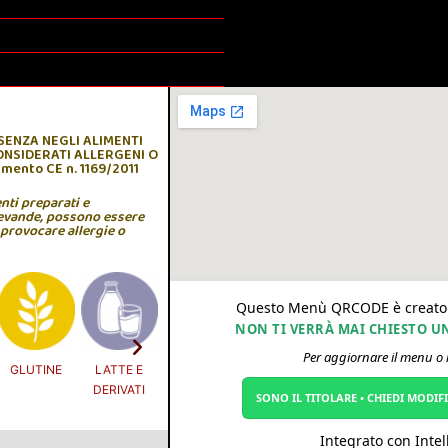
SENZA NEGLI ALIMENTI
ONSIDERATI ALLERGENI O
amento CE n. 1169/2011
enti preparati e
bevande, possono essere
provocare allergie o
Questo Menù QRCODE è creato
NON TI VERRÀ MAI CHIESTO 
Per aggiornare il menu o
LATTE E
LUPINI
MOLLUSCHI
PESCE
SEDANO
DERIVATI
SONO IL TITOLARE • CHIEDI MODIF
Integrato con Intell