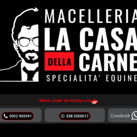
Menù creato da Isycity.com
0932 903391
338 3350017