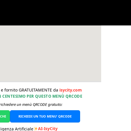
 e fornito GRATUITAMENTE da
isycity.com
UN CENTESIMO PER QUESTO MENÙ QRCODE
 richiedere un menù QRCODE gratuito:
SENAPE
SESAMO
SOIA
UOVA E
ANIDRITE
ARACHID
DERIVATI
SOLFOROSA
DERIVA
ICHE
RICHIEDI UN TUO MENU' QRCODE
AI-IsyCity
igenza Artificiale