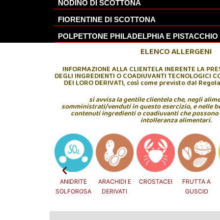
NODINO DI SCOTTONA
FIORENTINE DI SCOTTONA
POLPETTONE PHILADELPHIA E PISTACCHIO
ELENCO ALLERGENI
INFORMAZIONE ALLA CLIENTELA INERENTE LA PRE
DEGLI INGREDIENTI O COADIUVANTI TECNOLOGICI C
DEI LORO DERIVATI, così come previsto dal Regol
si avvisa la gentile clientela che, negli alim
somministrati/venduti in questo esercizio, e nelle 
contenuti ingredienti o coadiuvanti che possono 
intolleranza alimentari.
A E
ANIDRITE
ARACHIDI E
CROSTACEI
FRUTTA A
GLUTINE
VATI
SOLFOROSA
DERIVATI
GUSCIO