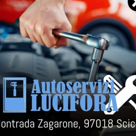
o
e, bayles, cocco
cocco