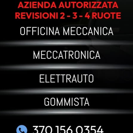
CREPES SPECIALI
, maionese
, maionese