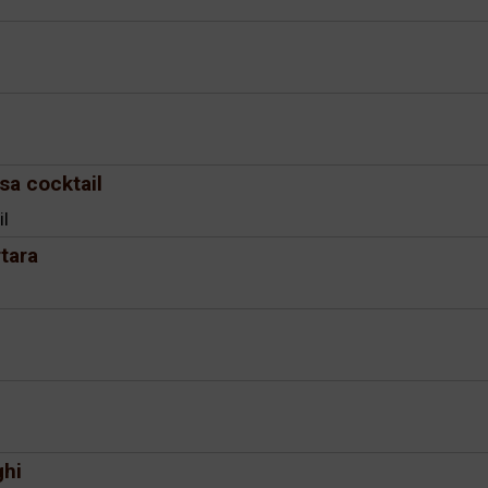
lsa cocktail
il
rtara
ghi