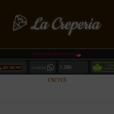
Menù creato da Isycity.com
1.286
331 123 7977
CREPES