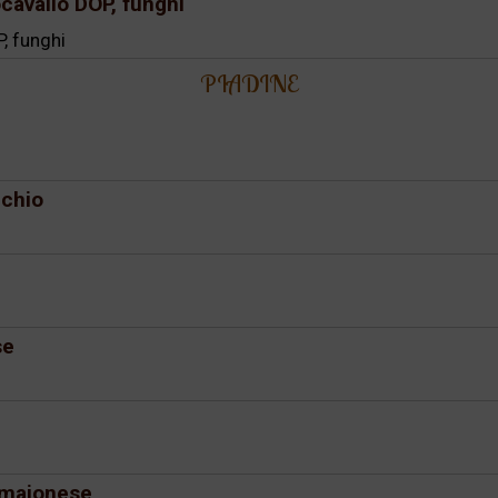
cavallo DOP, funghi
, funghi
PIADINE
cchio
se
, maionese