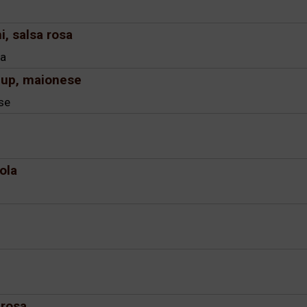
i, salsa rosa
sa
chup, maionese
se
ola
 rosa