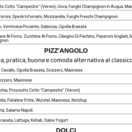
tto Cotto "Campestre" (Veroni), Uova, Funghi Champignon In Acqua, Ma
orcini, Speck Infornato, Mozzarella, Funghi Freschi Champignon
, Ventricina Piccante, Salsiccia, Cipolla Brasata
e Al Forno, Zucchine Al Forno, Ciliegino Di Pachino, Peperoni Grigliati, 
gnon
PIZZ'ANGOLO
ta, pratica, buona e comoda alternativa al classic
 Cavallo, Cipolla Brasata, Svizzero, Maionese
vizzero, Maionese
phia, Prosciutto Cotto "Campestre" (Veroni)
la, Patatine Fritte, Wurstel, Maionese, Ketchup
tta, Salame Napoli
Brasata, Lattuga, Kebab, Salsa Yogurt
DOLCI