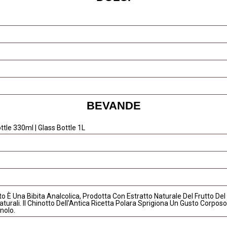
BEVANDE
ttle 330ml | Glass Bottle 1L
tto È Una Bibita Analcolica, Prodotta Con Estratto Naturale Del Frutto Del C
turali. Il Chinotto Dell'Antica Ricetta Polara Sprigiona Un Gusto Corpo
nolo.