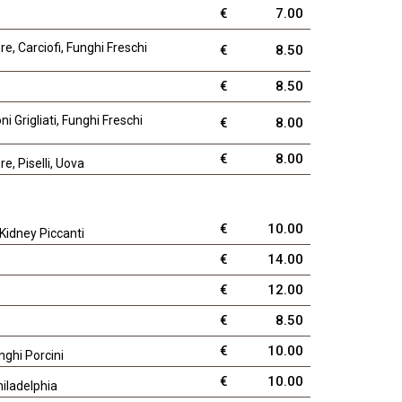
€
7.00
e, Carciofi, Funghi Freschi
€
8.50
€
8.50
 Grigliati, Funghi Freschi
€
8.00
€
8.00
e, Piselli, Uova
€
10.00
 Kidney Piccanti
€
14.00
€
12.00
€
8.50
€
10.00
nghi Porcini
€
10.00
hiladelphia