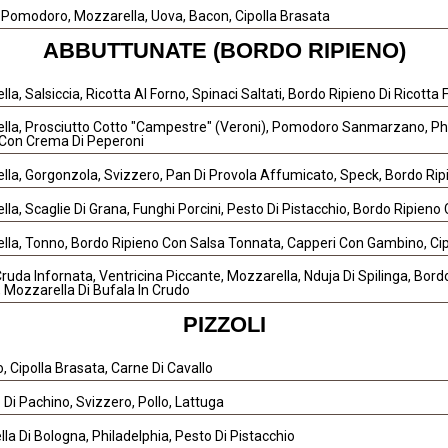
 Pomodoro, Mozzarella, Uova, Bacon, Cipolla Brasata
ABBUTTUNATE (BORDO RIPIENO)
la, Salsiccia, Ricotta Al Forno, Spinaci Saltati, Bordo Ripieno Di Ricotta 
la, Prosciutto Cotto "Campestre" (Veroni), Pomodoro Sanmarzano, Phila
 Con Crema Di Peperoni
lla, Gorgonzola, Svizzero, Pan Di Provola Affumicato, Speck, Bordo Ri
la, Scaglie Di Grana, Funghi Porcini, Pesto Di Pistacchio, Bordo Ripieno
lla, Tonno, Bordo Ripieno Con Salsa Tonnata, Capperi Con Gambino, Cip
Cruda Infornata, Ventricina Piccante, Mozzarella, Nduja Di Spilinga, Bo
, Mozzarella Di Bufala In Crudo
PIZZOLI
, Cipolla Brasata, Carne Di Cavallo
o Di Pachino, Svizzero, Pollo, Lattuga
la Di Bologna, Philadelphia, Pesto Di Pistacchio