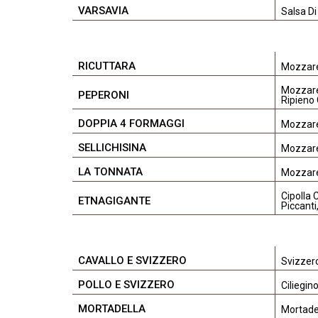
VARSAVIA
Salsa Di
RICUTTARA
Mozzarel
Mozzarel
PEPERONI
Ripieno
DOPPIA 4 FORMAGGI
Mozzare
SELLICHISINA
Mozzarel
LA TONNATA
Mozzare
Cipolla 
ETNAGIGANTE
Piccanti
CAVALLO E SVIZZERO
Svizzero
POLLO E SVIZZERO
Ciliegin
MORTADELLA
Mortadel