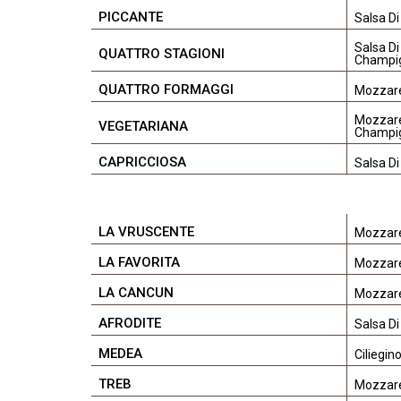
PICCANTE
Salsa Di
Salsa Di
QUATTRO STAGIONI
Champi
QUATTRO FORMAGGI
Mozzare
Mozzarel
VEGETARIANA
Champi
CAPRICCIOSA
Salsa Di
LA VRUSCENTE
Mozzarel
LA FAVORITA
Mozzare
LA CANCUN
Mozzare
AFRODITE
Salsa Di
MEDEA
Ciliegin
TREB
Mozzarel