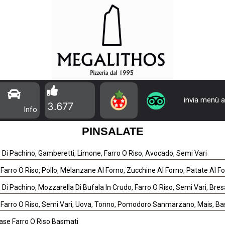
invia menù a
3.677
Info
PINSALATE
o Di Pachino, Gamberetti, Limone, Farro O Riso, Avocado, Semi Vari
Farro O Riso, Pollo, Melanzane Al Forno, Zucchine Al Forno, Patate Al F
o Di Pachino, Mozzarella Di Bufala In Crudo, Farro O Riso, Semi Vari, Bre
 Farro O Riso, Semi Vari, Uova, Tonno, Pomodoro Sanmarzano, Mais, Bas
ase Farro O Riso Basmati