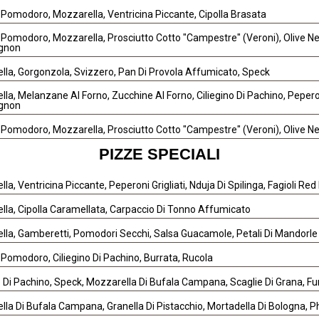
 Pomodoro, Mozzarella, Ventricina Piccante, Cipolla Brasata
 Pomodoro, Mozzarella, Prosciutto Cotto "Campestre" (Veroni), Olive Ner
gnon
lla, Gorgonzola, Svizzero, Pan Di Provola Affumicato, Speck
la, Melanzane Al Forno, Zucchine Al Forno, Ciliegino Di Pachino, Peperoni
gnon
 Pomodoro, Mozzarella, Prosciutto Cotto "Campestre" (Veroni), Olive Ner
PIZZE SPECIALI
la, Ventricina Piccante, Peperoni Grigliati, Nduja Di Spilinga, Fagioli Red
lla, Cipolla Caramellata, Carpaccio Di Tonno Affumicato
lla, Gamberetti, Pomodori Secchi, Salsa Guacamole, Petali Di Mandorle
 Pomodoro, Ciliegino Di Pachino, Burrata, Rucola
o Di Pachino, Speck, Mozzarella Di Bufala Campana, Scaglie Di Grana, Fu
la Di Bufala Campana, Granella Di Pistacchio, Mortadella Di Bologna, P