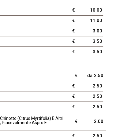
€
10.00
€
11.00
€
3.00
€
3.50
€
3.50
€
da 2.50
€
2.50
€
2.50
€
2.50
hinotto (Citrus Myrtifolia) E Altri
€
2.00
so, Piacevolmente Aspro E
€
2.50