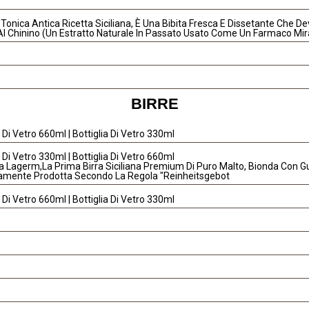
Tonica Antica Ricetta Siciliana, È Una Bibita Fresca E Dissetante Che D
l Chinino (un Estratto Naturale In Passato Usato Come Un Farmaco Mir
BIRRE
a Di Vetro 660ml | Bottiglia Di Vetro 330ml
a Di Vetro 330ml | Bottiglia Di Vetro 660ml
a Lagerm,la Prima Birra Siciliana Premium Di Puro Malto, Bionda Con G
amente Prodotta Secondo La Regola "Reinheitsgebot
a Di Vetro 660ml | Bottiglia Di Vetro 330ml