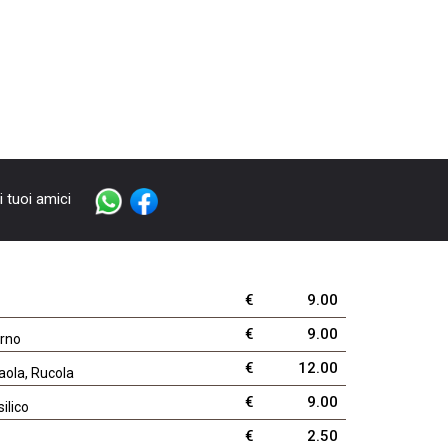
i tuoi amici
€
9.00
€
9.00
orno
€
12.00
saola, Rucola
€
9.00
ilico
€
2.50