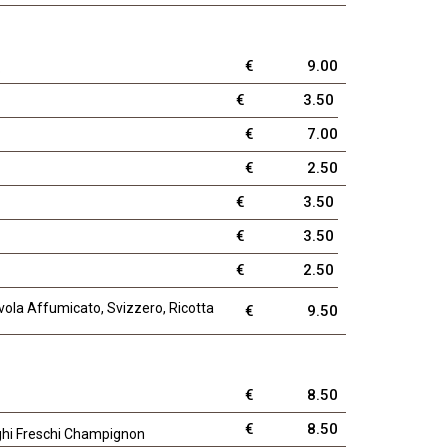
€
9.00
o
€
3.50
€
7.00
€
2.50
€
3.50
€
3.50
€
2.50
rovola Affumicato, Svizzero, Ricotta
€
9.50
€
8.50
€
8.50
nghi Freschi Champignon