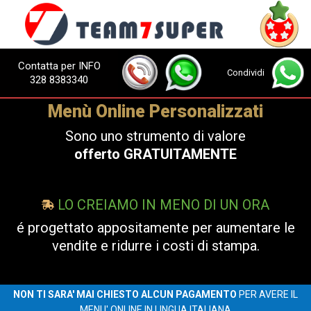
Contatta per INFO
Condividi
328 8383340
Menù Online Personalizzati
Sono uno strumento di valore
offerto GRATUITAMENTE
LO CREIAMO IN MENO DI UN ORA
é progettato appositamente per aumentare le
vendite e ridurre i costi di stampa.
NON TI SARA' MAI CHIESTO ALCUN PAGAMENTO
PER AVERE IL
MENU' ONLINE
IN LINGUA ITALIANA