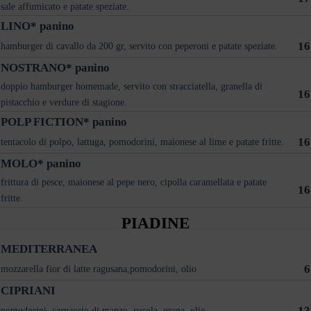
sale affumicato e patate speziate.
LINO* panino
16
hamburger di cavallo da 200 gr, servito con peperoni e patate speziate.
NOSTRANO* panino
doppio hamburger homemade, servito con stracciatella, granella di
16
pistacchio e verdure di stagione.
POLP FICTION* panino
16
tentacolo di polpo, lattuga, pomodorini, maionese al lime e patate fritte.
MOLO* panino
frittura di pesce, maionese al pepe nero, cipolla caramellata e patate
16
fritte.
PIADINE
MEDITERRANEA
6
mozzarella fior di latte ragusana,pomodorini, olio
CIPRIANI
13
pomodorini, carpaccio di manzo, rucola, grana, olio.