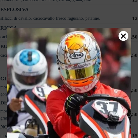
ESPLOSIVA
12
sfilacci di cavallo, caciocavallo fresco ragusano, patatine.
RICCA
9,50
caciocavallo fresco ragusano, porchetta e patatine.
BUONGUSTAIO
9,50
caciocavallo fresco ragusano, prosciutto cotto, patatine.
PIADI-PIZZA
GIALLO POMODORO
mozzarella, vellutata di pomodoro giallo, carpaccio di bresaola e
16,50
gorgonzola.
DELICATA
mozzarella, mozzarella di bufala,pomodorini, olio evo e scaglie di
13,50
grana.
NOCCIOLATA
15
mozzarella, prosciutto crudo, granella di nocciole, rucola e olio.evo.