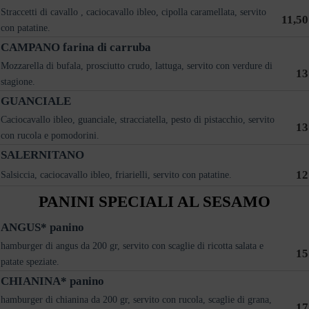
Straccetti di cavallo , caciocavallo ibleo, cipolla caramellata, servito
11,50
con patatine.
CAMPANO farina di carruba
Mozzarella di bufala, prosciutto crudo, lattuga, servito con verdure di
13
stagione.
GUANCIALE
Caciocavallo ibleo, guanciale, stracciatella, pesto di pistacchio, servito
13
con rucola e pomodorini.
SALERNITANO
12
Salsiccia, caciocavallo ibleo, friarielli, servito con patatine.
PANINI SPECIALI AL SESAMO
ANGUS* panino
hamburger di angus da 200 gr, servito con scaglie di ricotta salata e
15
patate speziate.
CHIANINA* panino
hamburger di chianina da 200 gr, servito con rucola, scaglie di grana,
17