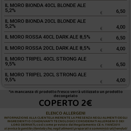
IL MORO BIONDA 40CL BLONDE ALE
5,2%
6,50
€
IL MORO BIONDA 20CL BLONDE ALE
5,2%
4,00
€
IL MORO ROSSA 40CL DARK ALE 8,5%
6,50
€
IL MORO ROSSA 20CL DARK ALE 8,5%
4,00
€
IL MORO TRIPEL 40CL STRONG ALE
9,5%
6,50
€
IL MORO TRIPEL 20CL STRONG ALE
9,5%
4,00
€
*in mancanza di prodotto fresco verrà utilizzato un prodotto
decongelato
COPERTO 2€
ELENCO ALLERGENI
INFORMAZIONE ALLA CLIENTELA INERENTE LA PRESENZA NEGLI ALIMENTI DEGLI
INGREDIENTI O COADIUVANTI TECNOLOGICI CONSIDERATI ALLERGENI O DEI
LORO DERIVATI, così come previsto dal Regolamento CE n. 1169/2011
si avvisa la gentile clientela che, negli alimenti preparati e somministrati/venduti