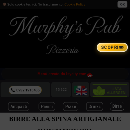
Solo cookie tecnici. No tracciamento.
Cookie Policy
OK
SCOPRI
Menù creato da Isycity.com
15.622
0932 1916456
Birre
Panini
Pizze
Drinks
Antipasti
BIRRE ALLA SPINA ARTIGIANALE