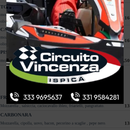
TONNARA
mozzarella, tonno, cipolla caramellata, uovo sodo, lattuga, pomodoro e
16
olio evo.
CALIENTE
mozzarella, cacio fresco ragusano, salame piccante, anduia, melanzane e
16
olio evo.
PISTACCHIOSA
16,50
mozzarella, stracciatella, mortadella, pesto di pistacchio e olio evo.
PIZZE FARINA DI CARRUBA
FRIARIELLI
13
Mozzarella , salsiccia, caciocavallo ibleo, friarielli, pangrattato.
CARBONARA
13
Mozzarella, cipolla, uovo, bacon, pecorino a scaglie , pepe nero.