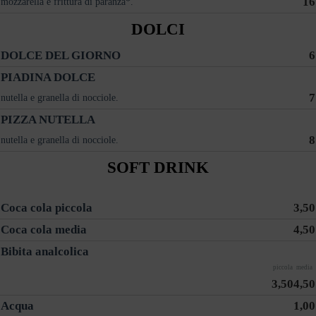
16
mozzarella e frittura di paranza*.
DOLCI
DOLCE DEL GIORNO
6
PIADINA DOLCE
7
nutella e granella di nocciole.
PIZZA NUTELLA
8
nutella e granella di nocciole.
SOFT DRINK
Coca cola piccola
3,50
Coca cola media
4,50
Bibita analcolica
piccola
media
3,50
4,50
Acqua
1,00