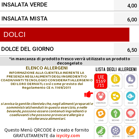
INSALATA VERDE
4,00
INSALATA MISTA
6,00
DOLCI
DOLCE DEL GIORNO
6,50
*in mancanza di prodotto fresco verrà utilizzato un prodotto
decongelato
ELENCO ALLERGENI
INFORMAZIONE ALLA CLIENTELA INERENTE LA
PRESENZA NEGLI ALIMENTI DEGLI INGREDIENTI O
COADIUVANTI TECNOLOGICI CONSIDERATI ALLERGENI O
DEI LORO DERIVATI, così come previsto dal
Regolamento CE n. 1169/2011
si avvisa la gentile clientela che, negli alimenti preparati e
somministrati/venduti in questo esercizio, e nelle
bevande, possono essere contenuti ingredienti o
coadiuvanti che possono provocare allergie o
intolleranza alimentari.
Questo Menù QRCODE è creato e fornito
GRATUITAMENTE da
isycity.com