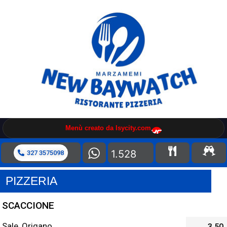
Menù creato da Isycity.com
1.528
327 3575098
PIZZERIA
SCACCIONE
Sale, Origano
3,50