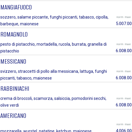
MANGIAFUOCO
sozzero, salame piccante, funghi piccanti, tabasco, cipolla,
norm
maxi
5.00
7.00
barbeque, maionese
ROMAGNOLO
pesto di pistacchio, mortadella, rucola, burrata, granella di
norm
maxi
6.00
8.00
pistacchio
MESSICANO
svizzero, straccetti di pollo alla messicana, lattuga, funghi
norm
maxi
6.00
8.00
piccanti, tabasco, maionese
RABBINIACHI
crema di broccoli, scamorza, salsiccia, pomodorini secchi,
norm
maxi
6.00
8.00
olive verdi
AMERICANO
norm
maxi
4.00
6.00
mozzarella, wurstel, patatine, ketchup, maionese