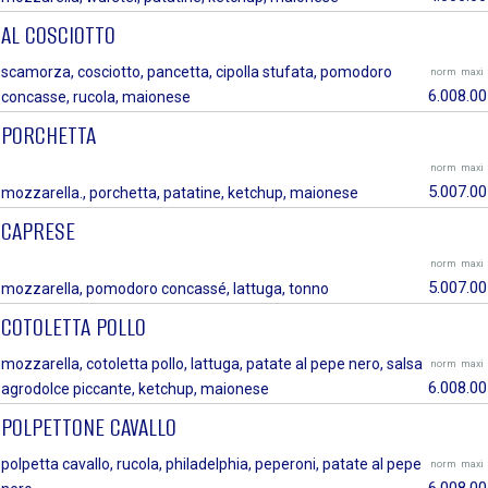
AL COSCIOTTO
scamorza, cosciotto, pancetta, cipolla stufata, pomodoro
norm
maxi
6.00
8.00
concasse, rucola, maionese
PORCHETTA
norm
maxi
5.00
7.00
mozzarella., porchetta, patatine, ketchup, maionese
CAPRESE
norm
maxi
5.00
7.00
mozzarella, pomodoro concassé, lattuga, tonno
COTOLETTA POLLO
mozzarella, cotoletta pollo, lattuga, patate al pepe nero, salsa
norm
maxi
6.00
8.00
agrodolce piccante, ketchup, maionese
POLPETTONE CAVALLO
polpetta cavallo, rucola, philadelphia, peperoni, patate al pepe
norm
maxi