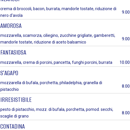
crema di broccoli, bacon, burrata, mandorle tostate, riduzione di
9.00
nero d'avola
AMOROSA
mozzarella, scamorza, ciliegino, zucchine grigliate, gamberetti,
9.00
mandorle tostate, riduzione di aceto balsamico
FANTASIOSA
10.00
mozzarella, crema di porcini, pancetta, funghi porcini, burrata
S'AGAPO
mozzarella di bufala, porchetta, philadelphia, granella di
8.00
pistacchio
IRRESISTIBILE
pesto di pistacchio, mozz. di bufala, porchetta, pomod. secchi,
8.00
scaglie di grano
CONTADINA