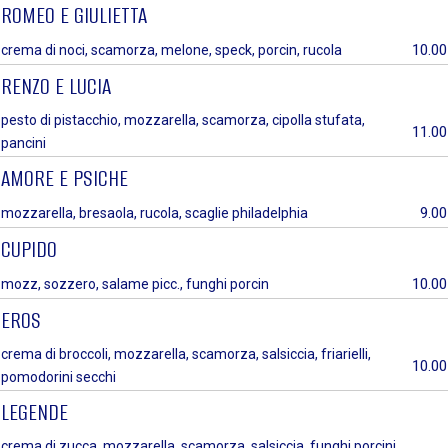
ROMEO E GIULIETTA
10.00
crema di noci, scamorza, melone, speck, porcin, rucola
RENZO E LUCIA
pesto di pistacchio, mozzarella, scamorza, cipolla stufata,
11.00
pancini
AMORE E PSICHE
9.00
mozzarella, bresaola, rucola, scaglie philadelphia
CUPIDO
10.00
mozz, sozzero, salame picc., funghi porcin
EROS
crema di broccoli, mozzarella, scamorza, salsiccia, friarielli,
10.00
pomodorini secchi
LEGENDE
crema di zucca, mozzarella, scamorza, salsiccia, funghi porcini,