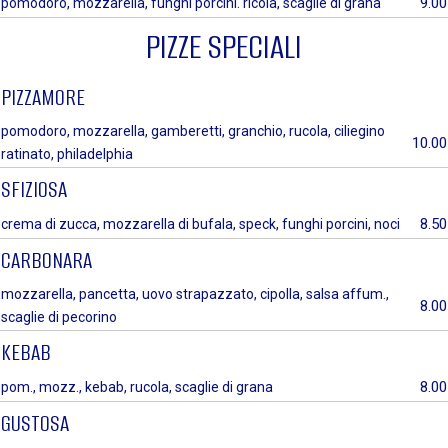
9.00
pomodoro, mozzarella, funghi porcini. ricola, scaglie di grana
PIZZE SPECIALI
PIZZAMORE
pomodoro, mozzarella, gamberetti, granchio, rucola, ciliegino
10.00
ratinato, philadelphia
SFIZIOSA
8.50
crema di zucca, mozzarella di bufala, speck, funghi porcini, noci
CARBONARA
mozzarella, pancetta, uovo strapazzato, cipolla, salsa affum.,
8.00
scaglie di pecorino
KEBAB
8.00
pom., mozz., kebab, rucola, scaglie di grana
GUSTOSA