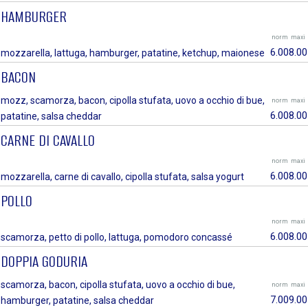
HAMBURGER
norm
maxi
6.00
8.00
mozzarella, lattuga, hamburger, patatine, ketchup, maionese
BACON
mozz, scamorza, bacon, cipolla stufata, uovo a occhio di bue,
norm
maxi
6.00
8.00
patatine, salsa cheddar
CARNE DI CAVALLO
norm
maxi
6.00
8.00
mozzarella, carne di cavallo, cipolla stufata, salsa yogurt
POLLO
norm
maxi
6.00
8.00
scamorza, petto di pollo, lattuga, pomodoro concassé
DOPPIA GODURIA
scamorza, bacon, cipolla stufata, uovo a occhio di bue,
norm
maxi
7.00
9.00
hamburger, patatine, salsa cheddar