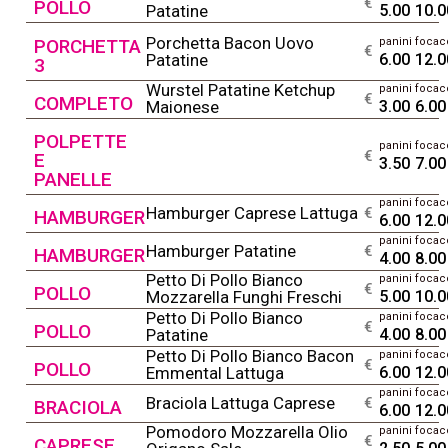
@
€
POLLO
Patatine
5.00
10.0
Porchetta Bacon Uovo
PORCHETTA
panini
focac
@
€
Patatine
6.00
12.0
3
Wurstel Patatine Ketchup
panini
focac
@
€
COMPLETO
Maionese
3.00
6.00
POLPETTE
panini
focac
@
€
E
3.50
7.00
PANELLE
panini
focac
@
Hamburger Caprese Lattuga
€
HAMBURGER
6.00
12.0
panini
focac
@
Hamburger Patatine
€
HAMBURGER
4.00
8.00
Petto Di Pollo Bianco
panini
focac
@
€
POLLO
Mozzarella Funghi Freschi
5.00
10.0
Petto Di Pollo Bianco
panini
focac
@
€
POLLO
Patatine
4.00
8.00
Petto Di Pollo Bianco Bacon
panini
focac
@
€
POLLO
Emmental Lattuga
6.00
12.0
panini
focac
@
Braciola Lattuga Caprese
€
BRACIOLA
6.00
12.0
Pomodoro Mozzarella Olio
panini
focac
@
€
CAPRESE