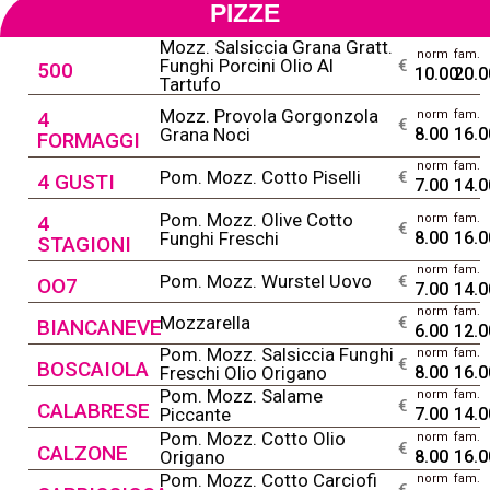
PIZZE
Mozz. Salsiccia Grana Gratt.
norm
fam.
@
Funghi Porcini Olio Al
€
500
10.00
20.0
Tartufo
Mozz. Provola Gorgonzola
4
norm
fam.
@
€
Grana Noci
8.00
16.0
FORMAGGI
norm
fam.
@
Pom. Mozz. Cotto Piselli
€
4 GUSTI
7.00
14.0
Pom. Mozz. Olive Cotto
4
norm
fam.
@
€
Funghi Freschi
8.00
16.0
STAGIONI
norm
fam.
@
Pom. Mozz. Wurstel Uovo
€
OO7
7.00
14.0
norm
fam.
@
Mozzarella
€
BIANCANEVE
6.00
12.0
Pom. Mozz. Salsiccia Funghi
norm
fam.
@
€
BOSCAIOLA
Freschi Olio Origano
8.00
16.0
Pom. Mozz. Salame
norm
fam.
@
€
CALABRESE
Piccante
7.00
14.0
Pom. Mozz. Cotto Olio
norm
fam.
@
€
CALZONE
Origano
8.00
16.0
Pom. Mozz. Cotto Carciofi
norm
fam.
@
€