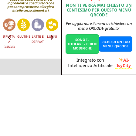
ingredienti o coadiuvanti che
NON TI VERRÀ MAI CHIESTO UN
possono provocare allergie o
CENTESIMO PER QUESTO MENÙ
intolleranza alimentari.
QRCODE
Per aggiornare il menu o richiedere un
menù QRCODE gratuito:
CEI
FRUTTA
GLUTINE
LATTE E
LUPINI
MOLLUSCHI
PESCE
SEDANO
SENAPE
SESAMO
S
SONO IL
RICHIEDI UN TUO
A
DERIVATI
TITOLARE • CHIEDI
MENU' QRCODE
GUSCIO
MODIFICHE
AI-
Integrato con
IsyCity
Intelligenza Artificiale