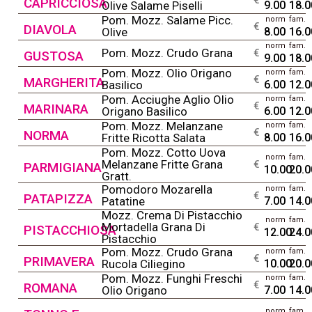
CAPRICCIOSA
Olive Salame Piselli
9.00
18.0
Pom. Mozz. Salame Picc.
norm
fam.
@
€
DIAVOLA
Olive
8.00
16.0
norm
fam.
@
Pom. Mozz. Crudo Grana
€
GUSTOSA
9.00
18.0
Pom. Mozz. Olio Origano
norm
fam.
@
€
MARGHERITA
Basilico
6.00
12.0
Pom. Acciughe Aglio Olio
norm
fam.
@
€
MARINARA
Origano Basilico
6.00
12.0
Pom. Mozz. Melanzane
norm
fam.
@
€
NORMA
Fritte Ricotta Salata
8.00
16.0
Pom. Mozz. Cotto Uova
norm
fam.
@
Melanzane Fritte Grana
€
PARMIGIANA
10.00
20.0
Gratt.
Pomodoro Mozarella
norm
fam.
@
€
PATAPIZZA
Patatine
7.00
14.0
Mozz. Crema Di Pistacchio
norm
fam.
@
Mortadella Grana Di
€
PISTACCHIOSA
12.00
24.0
Pistacchio
Pom. Mozz. Crudo Grana
norm
fam.
@
€
PRIMAVERA
Rucola Ciliegino
10.00
20.0
Pom. Mozz. Funghi Freschi
norm
fam.
@
€
ROMANA
Olio Origano
7.00
14.0
norm
fam.