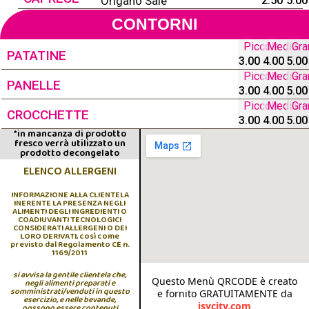
Origano Sale
2.50
5.00
CONTORNI
Piccola
Media
Gra
PATATINE
3.00
4.00
5.00
Piccola
Media
Gra
PANELLE
3.00
4.00
5.00
Piccola
Media
Gra
CROCCHETTE
3.00
4.00
5.00
*in mancanza di prodotto
fresco verrà utilizzato un
prodotto decongelato
ELENCO ALLERGENI
INFORMAZIONE ALLA CLIENTELA
INERENTE LA PRESENZA NEGLI
ALIMENTI DEGLI INGREDIENTI O
COADIUVANTI TECNOLOGICI
CONSIDERATI ALLERGENI O DEI
LORO DERIVATI, così come
previsto dal Regolamento CE n.
1169/2011
si avvisa la gentile clientela che,
Questo Menù QRCODE è creato
negli alimenti preparati e
somministrati/venduti in questo
e fornito GRATUITAMENTE da
esercizio, e nelle bevande,
isycity.com
possono essere contenuti