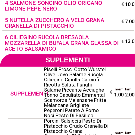
4 SALMONE SONCINO OLIO ORIGANO
10.0
€
LIMONE PEPE NERO
5 NUTELLA ZUCCHERO A VELO GRANA
7.00
€
GRANELLA DI PISTACCHIO
6 CILIEGINO RUCOLA BRESAOLA
13.0
€
MOZZARELLA DI BUFALA GRANA GLASSA DI
ACETO BALSAMICO
SUPLEMENTI
Piselli Prosc. Cotto Wurstel
Olive Uovo Salame Rucola
Ciliegino Cipolla Carciofi
Ricotta Salata Funghi
Salame Piccante Acciughe
norm
fam.
@
€
SUPPLEMENTI
Tonno Capuliato Emmental
1.00
2.00
Scamorza Melanzane Fritte
Melanzane Grigliate
Peperoni Patate A Forno
Noci Pesto Di Basilico
Porcini Salsiccia Pesto Di
Pistacchio Crudo Granella Di
Pistacchio Grana
norm
fam.