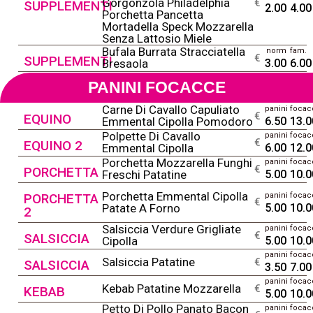
@
Gorgonzola Philadelphia
€
SUPPLEMENTI
2.00
4.00
Porchetta Pancetta
Mortadella Speck Mozzarella
Senza Lattosio Miele
Bufala Burrata Stracciatella
norm
fam.
@
€
SUPPLEMENTI
Bresaola
3.00
6.00
PANINI FOCACCE
Carne Di Cavallo Capuliato
panini
focac
@
€
EQUINO
Emmental Cipolla Pomodoro
6.50
13.0
Polpette Di Cavallo
panini
focac
@
€
EQUINO 2
Emmental Cipolla
6.00
12.0
Porchetta Mozzarella Funghi
panini
focac
@
€
PORCHETTA
Freschi Patatine
5.00
10.0
Porchetta Emmental Cipolla
PORCHETTA
panini
focac
@
€
Patate A Forno
5.00
10.0
2
Salsiccia Verdure Grigliate
panini
focac
@
€
SALSICCIA
Cipolla
5.00
10.0
panini
focac
@
Salsiccia Patatine
€
SALSICCIA
3.50
7.00
panini
focac
@
Kebab Patatine Mozzarella
€
KEBAB
5.00
10.0
Petto Di Pollo Panato Bacon
panini
focac