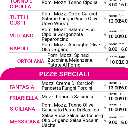
TONNO E
@
Pom. Mozz. Tonno Cipolla
€
8.00
16.0
CIPOLLA
Pom. Mozz. Cotto Carciofi
TUTTI I
norm
fam.
@
Salame Funghi Piselli Olive
€
12.00
24.0
GUSTI
Uovo Wurstel
Pom. Mozz. Salame Picc.
norm
fam.
@
Cipolla Gorgonzola
€
VULCANO
10.00
20.0
Peperoncino
Pom. Mozz. Acciughe Olive
norm
fam.
@
€
NAPOLI
Olio Origano
8.00
16.0
Pom. Mozz. Spinaci,
norm
fam.
@
Zucchine, Melanzane,
€
ORTOLANA
10.00
20.
Patate Al Forno
PIZZE SPECIALI
Mozz. Crema Di Carciofi
norm
fam.
@
€
FANTASIA
Pancetta Funghi Porcini
13.00
26.0
norm
fam.
@
Mozz. Friarielli Salsiccia
€
FRIARIELLA
10.00
20.0
Pom. Mozz. Tonno Olive
norm
fam.
@
€
SICILIANA
Capuliato Pesto Di Basilico
10.00
20.0
Salsa Rosa Salsiccia Iceberg
norm
fam.
@
Olio Origano Salsa Rosa In
€
MESSICANA
9.00
18.0
Uscita