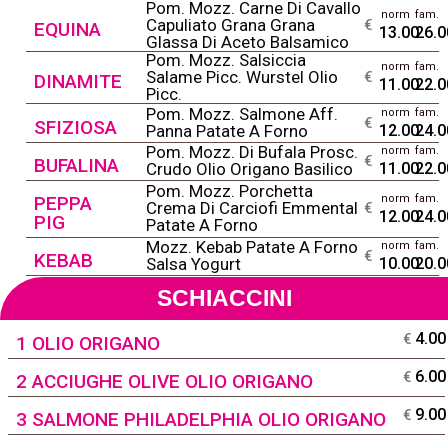
Pom. Mozz. Carne Di Cavallo
norm
fam.
@
Capuliato Grana Grana
€
EQUINA
13.00
26.0
Glassa Di Aceto Balsamico
Pom. Mozz. Salsiccia
norm
fam.
@
Salame Picc. Wurstel Olio
€
DINAMITE
11.00
22.0
Picc.
Pom. Mozz. Salmone Aff.
norm
fam.
@
€
SFIZIOSA
Panna Patate A Forno
12.00
24.0
Pom. Mozz. Di Bufala Prosc.
norm
fam.
@
€
BUFALINA
Crudo Olio Origano Basilico
11.00
22.0
Pom. Mozz. Porchetta
PEPPA
norm
fam.
@
Crema Di Carciofi Emmental
€
12.00
24.0
PIG
Patate A Forno
Mozz. Kebab Patate A Forno
norm
fam.
@
€
KEBAB
Salsa Yogurt
10.00
20.0
SCHIACCINI
4.00
€
1 OLIO ORIGANO
6.00
€
2 ACCIUGHE OLIVE OLIO ORIGANO
9.00
€
3 SALMONE PHILADELPHIA OLIO ORIGANO