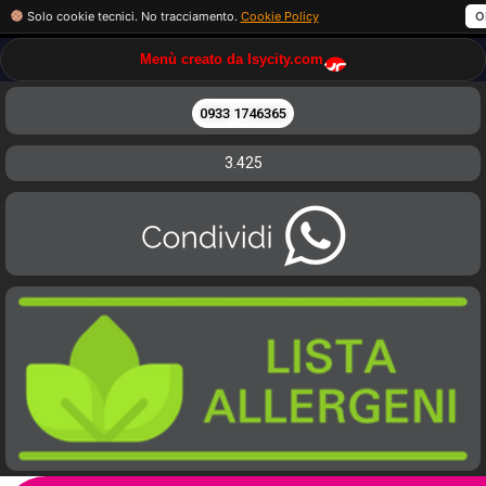
Solo cookie tecnici. No tracciamento.
Cookie Policy
O
Menù creato da Isycity.com
0933 1746365
3.425