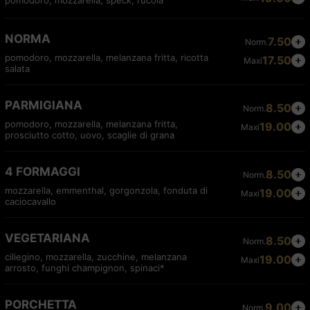
pomodoro, mozzarella, speck, rucola
NORMA
7.50
Norm.
pomodoro, mozzarella, melanzana fritta, ricotta
17.50
Maxi
salata
PARMIGIANA
8.50
Norm.
pomodoro, mozzarella, melanzana fritta,
19.00
Maxi
prosciutto cotto, uovo, scaglie di grana
4 FORMAGGI
8.50
Norm.
mozzarella, emmenthal, gorgonzola, fonduta di
19.00
Maxi
caciocavallo
VEGETARIANA
8.50
Norm.
ciliegino, mozzarella, zucchine, melanzana
19.00
Maxi
arrosto, funghi champignon, spinaci*
PORCHETTA
9.00
Norm.