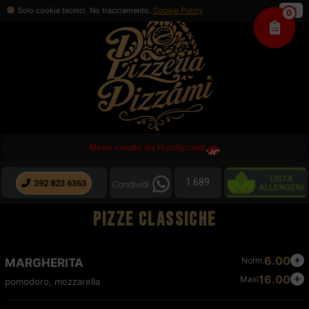
Solo cookie tecnici. No tracciamento.
Cookie Policy
OK
0
Menù creato da Isycity.com
1.689
392 823 6363
PIZZE CLASSICHE
6.00
Norm.
MARGHERITA
16.00
Maxi
pomodoro, mozzarella