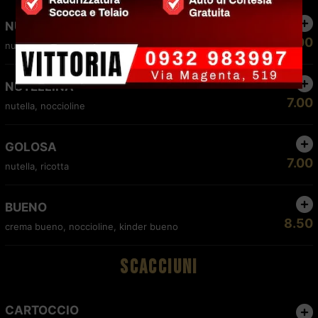
NUTELLA
6.00
nutella
NUTELLINA
7.00
nutella, noccioline
GOLOSA
7.00
nutella, ricotta
BUENO
8.50
crema bueno, noccioline, kinder bueno
SCACCIUNI
CARTOCCIO