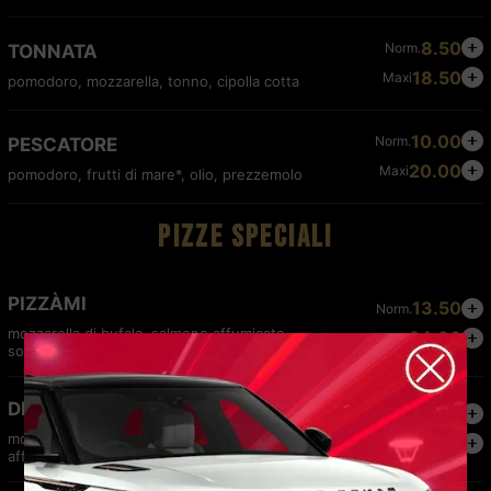
8.50
Norm.
TONNATA
18.50
Maxi
pomodoro, mozzarella, tonno, cipolla cotta
10.00
Norm.
PESCATORE
20.00
Maxi
pomodoro, frutti di mare*, olio, prezzemolo
PIZZE SPECIALI
PIZZÀMI
13.50
Norm.
mozzarella di bufala, salmone affumicato,
24.00
Maxi
soncino, philadelphia, granella di pistacchio
DELICATA
11.00
Norm.
mozzarella, crema di carciofi, porcini, provola
19.00
Maxi
affumicata, guanciale, fonduta di pecorino