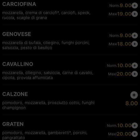
CARCIOFINA
9.00
Norm.
mozzarella, crema di carciofi*, carciofi, speck,
19.00
Maxi
rucola, scaglie di grana
GENOVESE
9.00
Norm.
mozzarella di bufala, ciliegino, funghi porcini,
18.00
Maxi
salsiccia, pesto di basilico
CAVALLINO
10.00
Norm.
mozzarella, ciliegino, salsiccia, carne di cavallo,
20.00
Maxi
cipolla, provola affumicata
CALZONE
pomodoro, mozzarella, prosciutto cotto, funghi
8.00
champignon
GRATEN
10.00
Norm.
pomodoro, mozzarella, gamberetti*, porcini,
20.00
Maxi
pangrattato