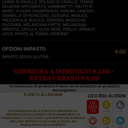
CARNE DI CAVALLO, SFILACCI DI CAVALLO, TONNO,
SALMONE AFFUMICATO, GAMBERETTI*, FRUTTI DI
MARE*, FUNGHI CHAMPIGNON, PORCINI, CARCIOFI,
GRANELLA DI PISTACCHIO, CILIEGINO, BASILICO,
PREZZEMOLO, RUCOLA, SONCINO, RADICCHIO,
ZUCCHINE, MELANZANA FRITTA, MELANZANA
ARROSTO, CIPOLLA, OLIVE NERE, PISELLI*, SPINACI*,
UOVO, PATATE AL FORNO, PATATINE*
OPZIONI IMPASTO
4.00
IMPASTO SENZA GLUTINE
CONSEGNA A DOMICILIO € 2,00 •
EXTRA URBANO € 4,00
*in mancanza di prodotto fresco verrà utilizzato un prodotto
decongelato
ELENCO ALLERGENI
INFORMAZIONE ALLA CLIENTELA INERENTE LA
PRESENZA NEGLI ALIMENTI DEGLI INGREDIENTI O
COADIUVANTI TECNOLOGICI CONSIDERATI ALLERGENI O
DEI LORO DERIVATI, così come previsto dal
Regolamento CE n. 1169/2011