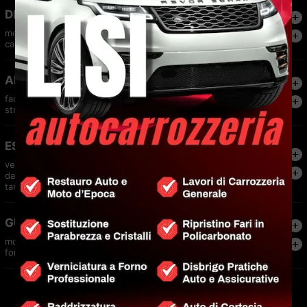
DECISA
12.00
Norm.
mozzarella, radicchio, speck infornato, cipolla
22.00
Maxi
caramellata, stracciatella di bufala
AFFUMICATA
12.00
Norm.
faccia di vecchia, salmone affumicato, rucola,
22.00
Maxi
stracciatella di bufala, pepe rosa
ESTIVA
11.00
Norm.
vellutata di datterino giallo, stracciatella di
22.00
Maxi
datterino, prosciutto crudo, pesto di basilico,
tarallo sbriciolato
GUSTOSA
12.00
Norm.
mozzarella, porcini, guanciale, peperone crusco,
22.00
Maxi
fonduta di pecorino
PIZZE DOLCI