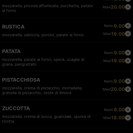
mozzarella, provola affumicata, porchetta, patate
20.00
Maxi
al forno
9.00
Norm.
RUSTICA
19.00
Maxi
mozzarella, salsiccia, porcini, patate al forno
PATATA
9.00
Norm.
mozzarella, patate al forno, speck, scaglie di
19.00
Maxi
grana, pangrattato
PISTACCHIOSA
9.00
Norm.
mozzarella, crema di pistacchio, mortadella,
20.00
Maxi
granella di pistacchio, zeste di limone
ZUCCOTTA
9.00
Norm.
mozzarella, crema di zucca, guanciale, spuma di
18.00
Maxi
ricotta