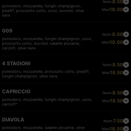
8.50
Norm.
pomodoro, mozzarella, funghi champignon,
18.00
Maxi
piselli*, prosciutto cotto, uovo, wurstel, olive
nere
009
9.00
Norm.
pomodoro, mozzarella, funghi champignon, uovo,
19.00
Maxi
prosciutto cotto, wurstel, salame piccante,
carciofi, olive nere
4 STAGIONI
8.50
Norm.
pomodoro, mozzarella, prosciutto cotto, piselli*,
18.50
Maxi
funghi champignon, olive nere
CAPRICCIO
8.50
Norm.
pomodoro, mozzarella, funghi champignon, uovo,
18.50
Maxi
carciofi*
DIAVOLA
7.50
Norm.
pomodoro, mozzarella, salame piccante, olive
18.00
Maxi