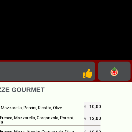
ZZE GOURMET
€
10,00
ozzarella, Porcini, Ricotta, Olive
resco, Mozzarella, Gorgonzola, Porcini,
€
12,00
la
resco, Mozz., Funghi, Gorgonzola, Olive,