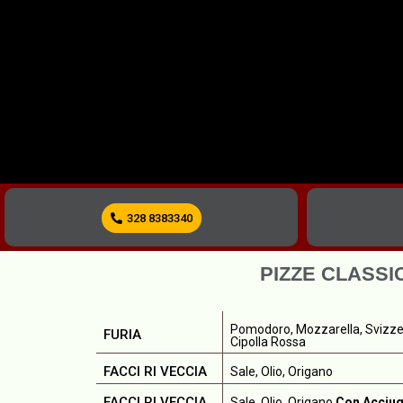
328 8383340
PIZZE CLASSI
Pomodoro, Mozzarella, Svizzer
FURIA
Cipolla Rossa
FACCI RI VECCIA
Sale, Olio, Origano
FACCI RI VECCIA
Sale, Olio, Origano
Con Acciu