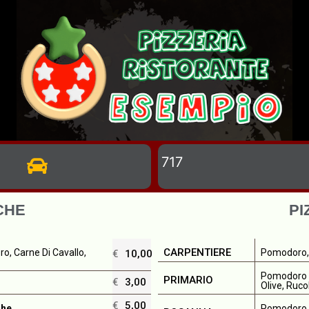
717
CHE
PI
CARPENTIERE
o, Carne Di Cavallo,
Pomodoro, M
€
10,00
Pomodoro F
PRIMARIO
€
3,00
Olive, Ruco
€
5,00
Pomodoro F
ghe