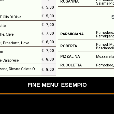
ROSANNA
Salame Pi
€
5,00
€
5,00
 Olio Di Oliva
€
7,00
utto
Pomodoro, 
€
7,00
PARMIGIANA
he, Olive
Parmigian
€
8,00
, Prosciutto, Uovo
Pomod.,moz
ROBERTA
Besciamell
€
7,00
ne
PIZZALINA
Mozzarella
€
8,00
e Calabrese
RUCOLETTA
Pomodoro, 
ane, Ricotta Salata O
€
8,00
FINE MENU' ESEMPIO