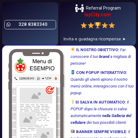
Referral Program
IsyCity.com
328 8383340
Invita e guadagna ricompense ➤
IL NOSTRO OBIETTIVO:
Far
conoscere il tuo
brand
a migliaia di
persone!
CON POPUP INTERATTIVO:
Quando gli utenti aprono il nostro
menù online, interagiscono con il tuo
popup.
SI SALVA IN AUTOMATICO:
Il
POPUP dopo la chiusura si salva
automaticamente
nella Galleria del
cellulare
dei tuoi possibili clienti.
BANNER SEMPRE VISIBILE:
Il