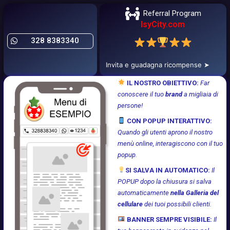
Referral Program
IsyCity.com
328 8383340
Invita e guadagna ricompense ➤
IL NOSTRO OBIETTIVO:
Far
conoscere il tuo
brand
a migliaia di
persone!
CON POPUP INTERATTIVO:
Quando gli utenti aprono il nostro
menù online, interagiscono con il tuo
popup.
SI SALVA IN AUTOMATICO:
Il
POPUP dopo la chiusura si salva
automaticamente
nella Galleria del
cellulare
dei tuoi possibili clienti.
BANNER SEMPRE VISIBILE:
Il