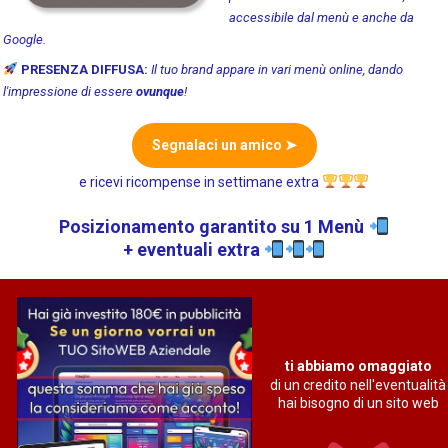
accessibile dal menù e anche da
Google.
PRESENZA DIFFUSA:
Il tuo brand appare in vari menù online, dando
l'impressione di essere
ovunque
!
Segnalaci un amico ➤
e ricevi ricompense in settimane extra
Posizionamento garantito su 1 Menù
+ eventuali extra
ti abbiamo omaggiato
di un credito nell'eventualità
hai bisogno di un sito web