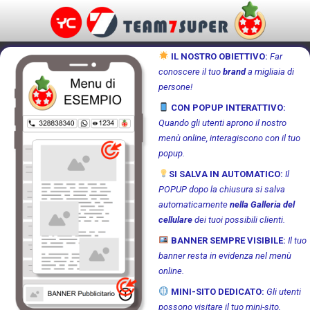
IL NOSTRO OBIETTIVO:
Far
conoscere il tuo
brand
a migliaia di
persone!
CON POPUP INTERATTIVO:
Quando gli utenti aprono il nostro
menù online, interagiscono con il tuo
popup.
SI SALVA IN AUTOMATICO:
Il
POPUP dopo la chiusura si salva
automaticamente
nella Galleria del
cellulare
dei tuoi possibili clienti.
BANNER SEMPRE VISIBILE:
Il tuo
banner resta in evidenza nel menù
online.
MINI-SITO DEDICATO:
Gli utenti
possono visitare il tuo mini-sito,