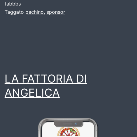
tabbbs
Taggato
pachino
,
sponsor
LA FATTORIA DI
ANGELICA