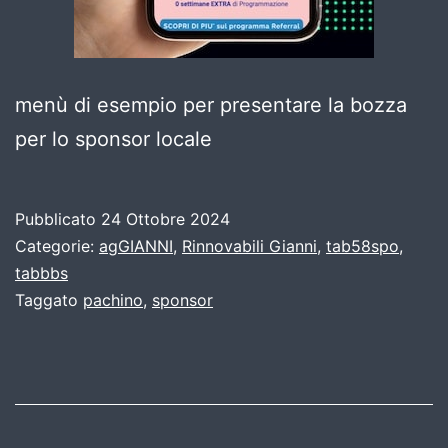
menù di esempio per presentare la bozza
per lo sponsor locale
Pubblicato
24 Ottobre 2024
Categorie:
agGIANNI
,
Rinnovabili Gianni
,
tab58spo
,
tabbbs
Taggato
pachino
,
sponsor