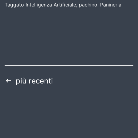
Taggato
Intelligenza Artificiale
,
pachino
,
Panineria
Paginazione
più recenti
degli
articoli