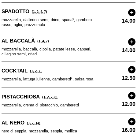
SPADOTTO
(1, 2, 4, 7)
mozzarella, datterino semi, dried, spada*, gambero
14.00
rosso, aglio, prezzemolo
AL BACCALÀ
(1, 4, 7)
mozzarella, baccalà, cipolla, patate lesse, capperi,
14.00
ciliegino semi, dried
COCKTAIL
(1, 2, 7)
12.50
mozzarella, lattuga julienne, gamberetti*, salsa rosa
PISTACCHIOSA
(1, 2, 7, 8)
12.00
mozzarella, crema di pistacchio, gamberetti
AL NERO
(1, 7, 14)
16.00
nero di seppia, mozzarella, seppia, mollica