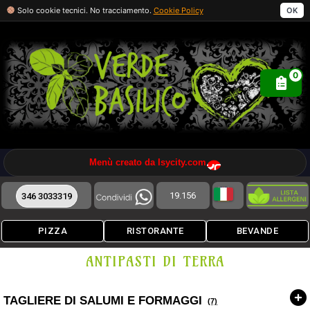
Solo cookie tecnici. No tracciamento.
Cookie Policy
OK
0
Menù creato da Isycity.com
19.156
346 3033319
PIZZA
RISTORANTE
BEVANDE
ANTIPASTI DI TERRA
TAGLIERE DI SALUMI E FORMAGGI
(7)