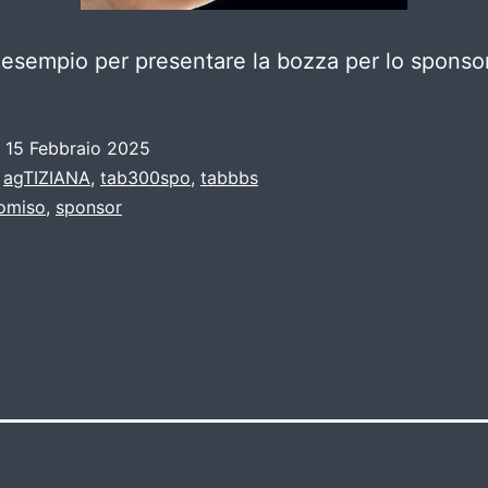
esempio per presentare la bozza per lo sponsor
o
15 Febbraio 2025
:
agTIZIANA
,
tab300spo
,
tabbbs
omiso
,
sponsor