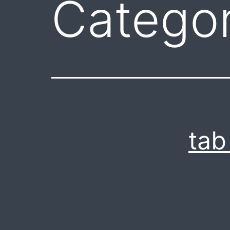
Categor
ta