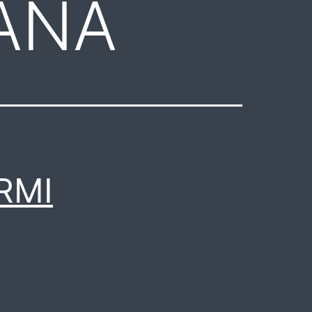
IANA
RMI