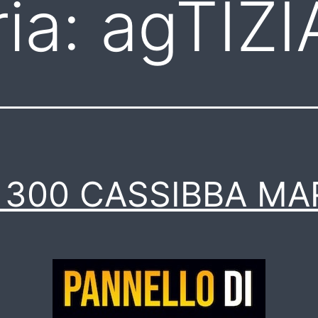
ia:
agTIZ
b 300 CASSIBBA MA