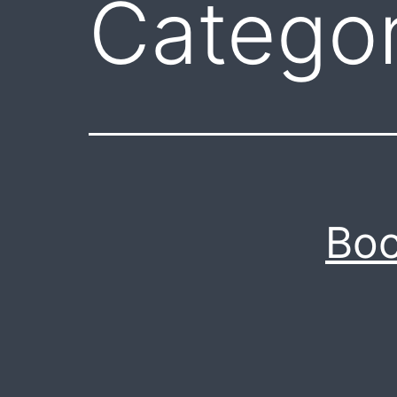
Categor
Boc