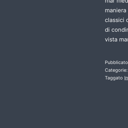
mar medi
maniera 
classici 
di condi
vista ma
Pubblicat
Categorie
Taggato
I