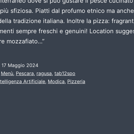
terraneo dove si può gustare il pesce cucinato 
più sfiziosa. Piatti dal profumo etnico ma anche
della tradizione italiana. Inoltre la pizza: fragran
menti sempre freschi e genuini! Location sugge
re mozzafiato…”
o
17 Maggio 2024
:
Menù
,
Pescara
,
ragusa
,
tab12spo
ntelligenza Artificiale
,
Modica
,
Pizzeria