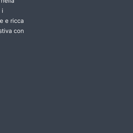
nella
 i
te e ricca
stiva con