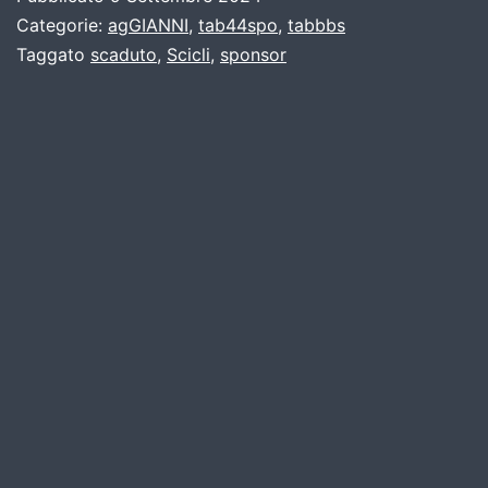
Categorie:
agGIANNI
,
tab44spo
,
tabbbs
Taggato
scaduto
,
Scicli
,
sponsor