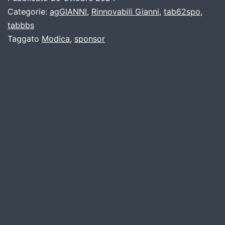
Categorie:
agGIANNI
,
Rinnovabili Gianni
,
tab62spo
,
tabbbs
Taggato
Modica
,
sponsor