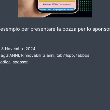
esempio per presentare la bozza per lo sponsor
o
3 Novembre 2024
:
agGIANNI
,
Rinnovabili Gianni
,
tab74spo
,
tabbbs
odica
,
sponsor