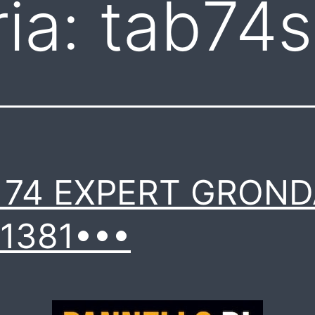
ia:
tab74
b 74 EXPERT GRON
1381•••