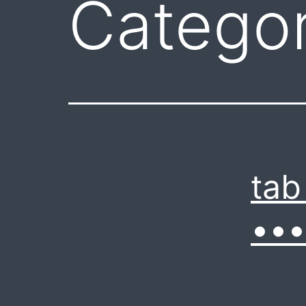
Categor
ta
•••