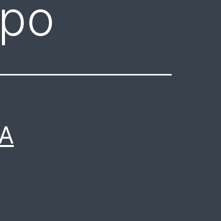
spo
DA