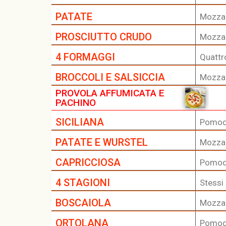
PATATE
Mozzar
PROSCIUTTO CRUDO
Mozzar
4 FORMAGGI
Quattr
BROCCOLI E SALSICCIA
Mozzare
PROVOLA AFFUMICATA E
PACHINO
SICILIANA
Pomodo
PATATE E WURSTEL
Mozzar
CAPRICCIOSA
Pomodor
4 STAGIONI
Stessi
BOSCAIOLA
Mozzare
ORTOLANA
Pomodo