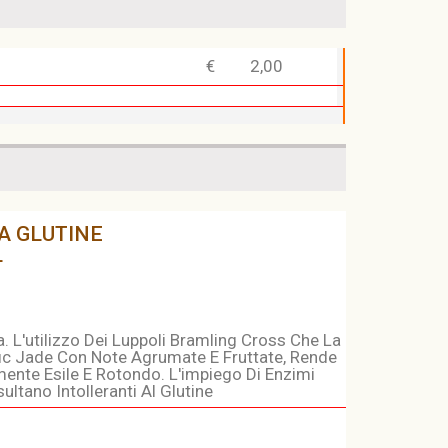
€
2,00
A GLUTINE
L
a. L'utilizzo Dei Luppoli Bramling Cross Che La
ific Jade Con Note Agrumate E Fruttate, Rende
nte Esile E Rotondo. L'impiego Di Enzimi
ultano Intolleranti Al Glutine