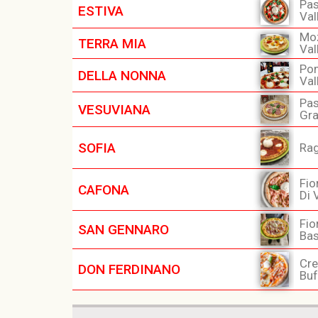
Pas
ESTIVA
Val
Moz
TERRA MIA
Val
Pom
DELLA NONNA
Val
Pas
VESUVIANA
Gra
SOFIA
Rag
Fio
CAFONA
Di 
Fio
SAN GENNARO
Bas
Cre
DON FERDINANO
Buf