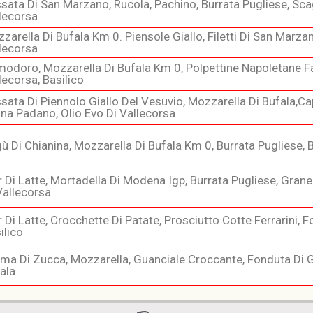
sata Di San Marzano, Rucola, Pachino, Burrata Pugliese, Scag
lecorsa
zarella Di Bufala Km 0. Piensole Giallo, Filetti Di San Marza
lecorsa
odoro, Mozzarella Di Bufala Km 0, Polpettine Napoletane Fat
lecorsa, Basilico
sata Di Piennolo Giallo Del Vesuvio, Mozzarella Di Bufala,c
na Padano, Olio Evo Di Vallecorsa
ù Di Chianina, Mozzarella Di Bufala Km 0, Burrata Pugliese, B
r Di Latte, Mortadella Di Modena Igp, Burrata Pugliese, Granel
Vallecorsa
r Di Latte, Crocchette Di Patate, Prosciutto Cotte Ferrarini, F
ilico
ma Di Zucca, Mozzarella, Guanciale Croccante, Fonduta Di 
ala