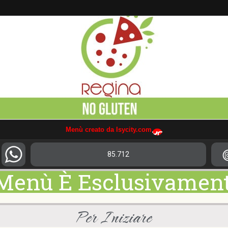
Menù creato da Isycity.com
85.712
 Menù È Esclusivamen
Per Iniziare