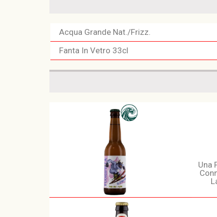
Acqua Grande Nat./Frizz.
Fanta In Vetro 33cl
Una P
Conn
L