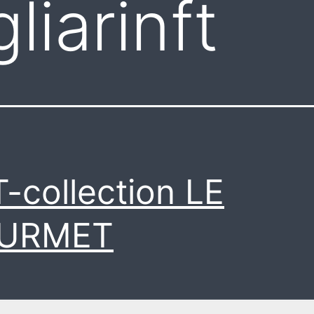
liarinft
-collection LE
URMET