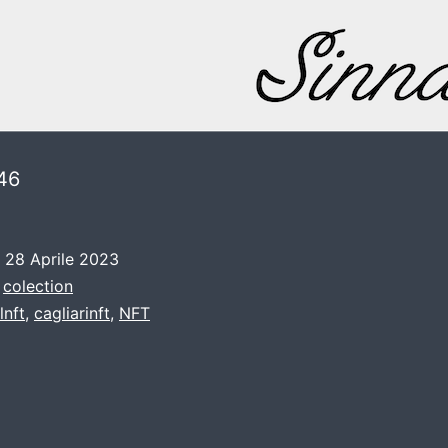
46
o
28 Aprile 2023
:
colection
lnft
,
cagliarinft
,
NFT