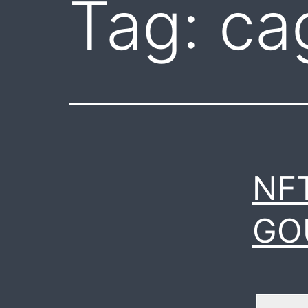
Tag:
cag
NFT
GO