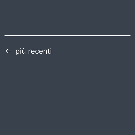
Paginazione
più recenti
degli
articoli