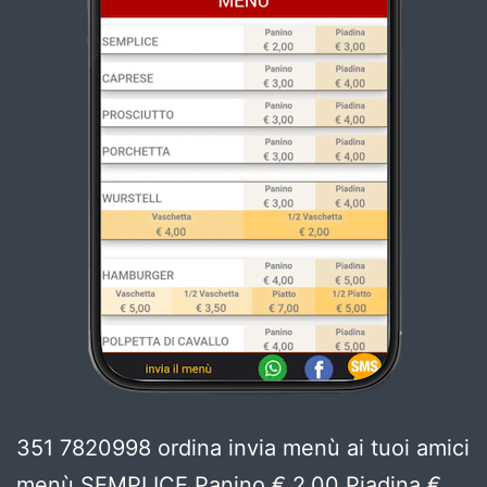
351 7820998 ordina invia menù ai tuoi amici
menù SEMPLICE Panino € 2,00 Piadina €