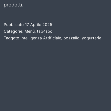
prodotti.
Pubblicato
17 Aprile 2025
Categorie:
Menù
,
tab4spo
Taggato
Intelligenza Artificiale
,
pozzallo
,
yogurteria