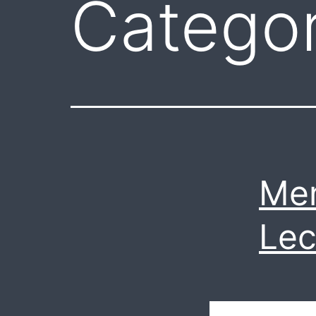
Categor
Me
Le