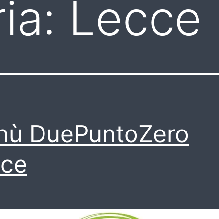
ia:
Lecce
nù DuePuntoZero
cce