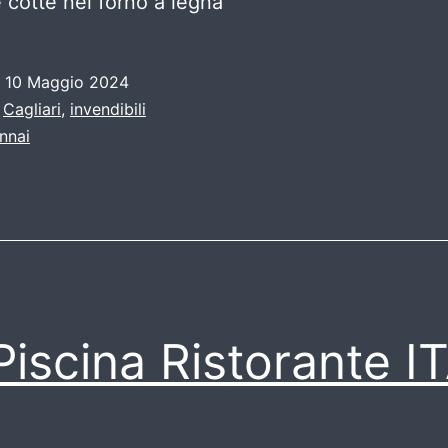
e cotte nel forno a legna”
o
10 Maggio 2024
:
Cagliari
,
invendibili
innai
Piscina Ristorante I