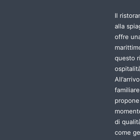
Il ristor
alla spi
offre un
marittim
questo r
ospitalit
All’arriv
familiare
propone 
momento,
di quali
come gen