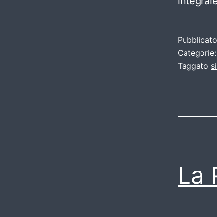
integral
Pubblicat
Categorie
Taggato
s
La 