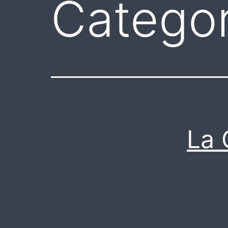
Categor
La 