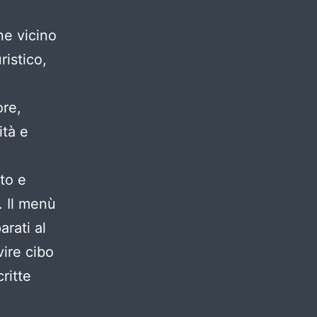
ne vicino
ristico,
ore,
ità e
ato e
. Il menù
arati al
vire cibo
ritte