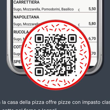
a la casa della pizza offre pizze con impasto cla