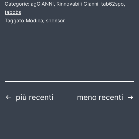
Categorie:
agGIANNI
,
Rinnovabili Gianni
,
tab62spo
,
tabbbs
Taggato
Modica
,
sponsor
Paginazione
più recenti
meno recenti
degli
articoli