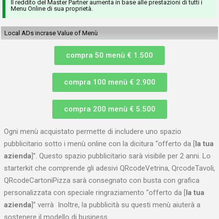
Il reddito del Master Partner aumenta in base alle prestazioni di tutti i
Menu Online di sua proprietà.
Local ADs incrase Value of Menù
compra 50 menù € 1.500
compra 100 menù € 2.900
compra 200 menù € 5.500
Ogni menù acquistato permette di includere uno spazio
pubblicitario sotto i menù online con la dicitura “offerto da [
la tua
azienda
]”. Questo spazio pubblicitario sarà visibile per 2 anni. Lo
starterkit che comprende gli adesivi QRcodeVetrina, QrcodeTavoli,
QRcodeCartoniPizza sarà consegnato con busta con grafica
personalizzata con speciale ringraziamento “
offerto da [
la tua
azienda
]”
verrà Inoltre, la pubblicità su questi menù aiuterà a
sostenere il modello di business.