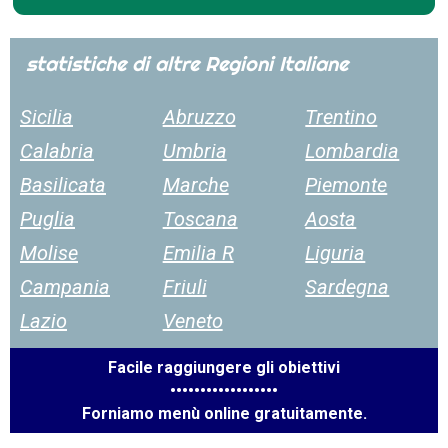
statistiche di altre Regioni Italiane
Sicilia
Abruzzo
Trentino
Calabria
Umbria
Lombardia
Basilicata
Marche
Piemonte
Puglia
Toscana
Aosta
Molise
Emilia R
Liguria
Campania
Friuli
Sardegna
Lazio
Veneto
Facile raggiungere gli obiettivi
••••••••••••••••••
Forniamo menù online gratuitamente.