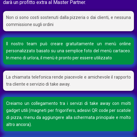
darà un profitto extra al Master Partner.
Non ci sono costi sostenuti dalla pizzeria o dai clienti, e nessuna
commissione sugli ordini
Il nostro team può creare gratuitamente un menù online
personalizzato basato su una semplice foto del menù cartaceo.
In meno di un’ora, il menù è pronto per essere utilizzato
La chiamata telefonica rende piacevole e amichevole il rapporto
tra cliente e servizio di take away.
Creiamo un collegamento tra i servizi di take away con molti
gadget utili (magneti per frigorifero, adesivi QR code per scatole
di pizza, menu da aggiungere alla schermata principale e molto
altro ancora).