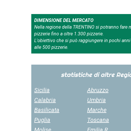
DIMENSIONE DEL MERCATO
Nella regione della TRENTINO si potranno fare
pizzerie fino a oltre 1.300 pizzerie.
L'obiettivo che si può raggiungere in pochi ann
alle 500 pizzerie.
statistiche di altre Regio
Sicilia
Abruzzo
Calabria
Umbria
Basilicata
Marche
Puglia
Toscana
Molise
Emilia R