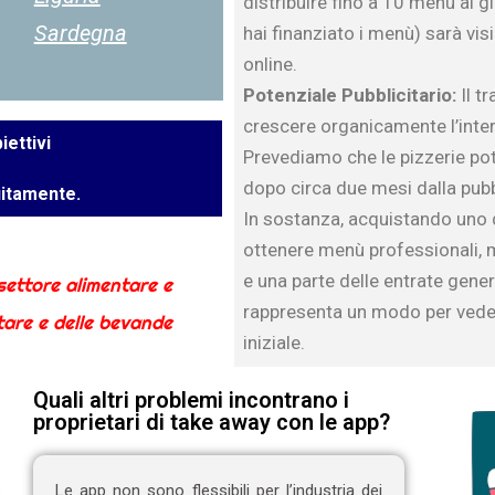
distribuire fino a 10 menù al g
Sardegna
hai finanziato i menù) sarà vi
online.
Potenziale Pubblicitario:
Il tr
crescere organicamente l’inter
iettivi
Prevediamo che le pizzerie potr
dopo circa due mesi dalla pub
itamente.
In sostanza, acquistando uno de
ottenere menù professionali, m
e una parte delle entrate gene
 settore alimentare e
rappresenta un modo per veder
ntare e delle bevande
iniziale.
Quali altri problemi incontrano i
proprietari di take away con le app?
Le app non sono flessibili per l’industria dei