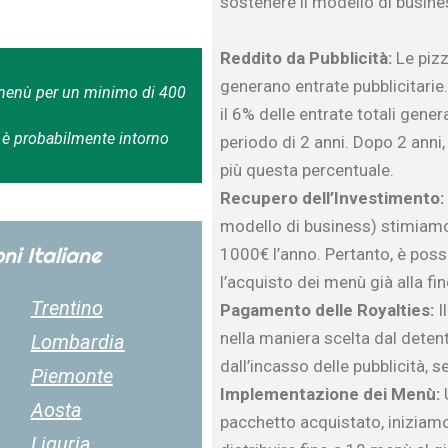
sostenere il modello di busine
Reddito da Pubblicità:
Le pizz
generano entrate pubblicitarie.
 menù per un minimo di 400
il 6% delle entrate totali gener
i è probabilmente intorno
periodo di 2 anni. Dopo 2 anni,
più questa percentuale.
Recupero dell’Investimento:
modello di business) stimiam
ni Italiane
1000€ l’anno. Pertanto, è poss
l’acquisto dei menù già alla fi
Trentino
Pagamento delle Royalties:
Il
nella maniera scelta dal deten
Lombardia
dall’incasso delle pubblicità, 
Piemonte
Implementazione dei Menù:
U
Aosta
pacchetto acquistato, iniziamo
Liguria