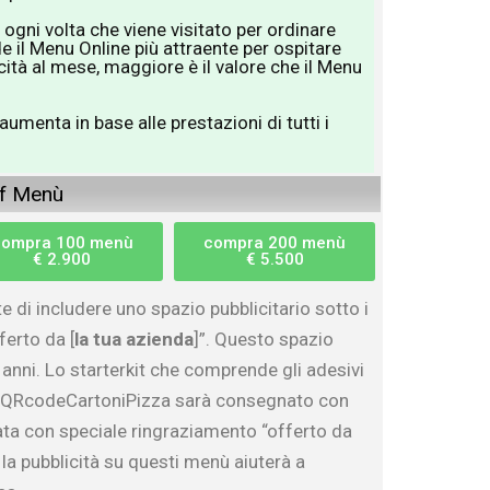
 ogni volta che viene visitato per ordinare
de il Menu Online più attraente per ospitare
licità al mese, maggiore è il valore che il Menu
aumenta in base alle prestazioni di tutti i
.
of Menù
compra 100 menù
compra 200 menù
€ 2.900
€ 5.500
di includere uno spazio pubblicitario sotto i
ferto da [
la tua azienda
]”. Questo spazio
2 anni. Lo starterkit che comprende gli adesivi
, QRcodeCartoniPizza sarà consegnato con
ta con speciale ringraziamento “
offerto da
 la pubblicità su questi menù aiuterà a