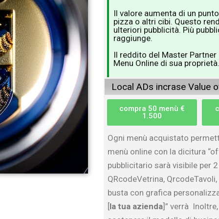
Il valore aumenta di un punto
pizza o altri cibi. Questo ren
ulteriori pubblicità. Più pubb
raggiunge.
Il reddito del Master Partner 
Menu Online di sua proprietà
Local ADs incrase Value 
compra 50 menù €
1.500
Ogni menù acquistato permette 
menù online con la dicitura “of
pubblicitario sarà visibile per 
QRcodeVetrina, QrcodeTavoli
busta con grafica personalizza
[
la tua azienda
]”
verrà Inoltre,